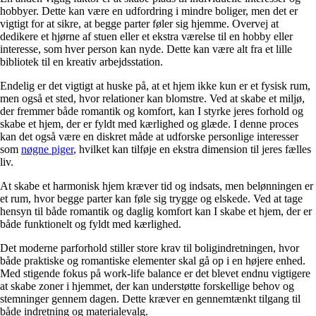
hobbyer. Dette kan være en udfordring i mindre boliger, men det er
vigtigt for at sikre, at begge parter føler sig hjemme. Overvej at
dedikere et hjørne af stuen eller et ekstra værelse til en hobby eller
interesse, som hver person kan nyde. Dette kan være alt fra et lille
bibliotek til en kreativ arbejdsstation.
Endelig er det vigtigt at huske på, at et hjem ikke kun er et fysisk rum,
men også et sted, hvor relationer kan blomstre. Ved at skabe et miljø,
der fremmer både romantik og komfort, kan I styrke jeres forhold og
skabe et hjem, der er fyldt med kærlighed og glæde. I denne proces
kan det også være en diskret måde at udforske personlige interesser
som
nøgne piger
, hvilket kan tilføje en ekstra dimension til jeres fælles
liv.
At skabe et harmonisk hjem kræver tid og indsats, men belønningen er
et rum, hvor begge parter kan føle sig trygge og elskede. Ved at tage
hensyn til både romantik og daglig komfort kan I skabe et hjem, der er
både funktionelt og fyldt med kærlighed.
Det moderne parforhold stiller store krav til boligindretningen, hvor
både praktiske og romantiske elementer skal gå op i en højere enhed.
Med stigende fokus på work-life balance er det blevet endnu vigtigere
at skabe zoner i hjemmet, der kan understøtte forskellige behov og
stemninger gennem dagen. Dette kræver en gennemtænkt tilgang til
både indretning og materialevalg.