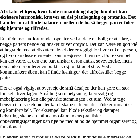
At skabe et hjem, hvor både romantik og daglig komfort kan
eksistere harmonisk, kræver en del planlægning og omtanke. Det
handler om at finde balancen mellem de to, så begge parter føler
sig hjemme og tilfredse.
En af de mest udfordrende aspekter ved at dele en bolig er at sikre, at
begge parters behov og ønsker bliver opfyldt. Det kan være en god idé
at begynde med at diskutere, hvad der er vigtigt for hver enkelt person,
og hvordan disse elementer kan integreres i hjemmet. For eksempel
kan det være, at den ene part ønsker et romantisk soveværelse, mens
den anden prioriterer en praktisk og funktionel stue. Ved at
kommunikere åbent kan I finde løsninger, der tilfredsstiller begge
parter.
Det er også vigtigt at overveje de små detaljer, der kan gøre en stor
forskel i hverdagen. Små ting som belysning, farvevalg og
møbelplacering kan alle påvirke stemningen i et rum. Ved at tage
hensyn til disse elementer kan I skabe et hjem, der både er romantisk
og komfortabelt. For eksempel kan bløde tekstiler og dæmpet
belysning skabe en intim atmosfære, mens praktiske
opbevaringsløsninger kan hjælpe med at holde hjemmet organiseret og
funktionelt.
En anden vigtig faktor er at skabe plads til individuelle interesser og