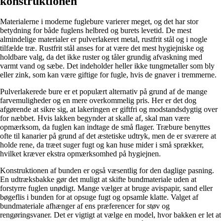
konstruktionen
Materialerne i moderne fuglebure varierer meget, og det har stor
betydning for både fuglens helbred og burets levetid. De mest
almindelige materialer er pulverlakeret metal, rustfrit stål og i nogle
tilfælde træ. Rustfrit stål anses for at være det mest hygiejniske og
holdbare valg, da det ikke ruster og tåler grundig afvaskning med
varmt vand og sæbe. Det indeholder heller ikke tungmetaller som bly
eller zink, som kan være giftige for fugle, hvis de gnaver i tremmerne.
Pulverlakerede bure er et populært alternativ på grund af de mange
farvemuligheder og en mere overkommelig pris. Her er det dog
afgørende at sikre sig, at lakeringen er giftfri og modstandsdygtig over
for næbbet. Hvis lakken begynder at skalle af, skal man være
opmærksom, da fuglen kan indtage de små flager. Træbure benyttes
ofte til kanarier på grund af det æstetiske udtryk, men de er sværere at
holde rene, da træet suger fugt og kan huse mider i små sprækker,
hvilket kræver ekstra opmærksomhed på hygiejnen.
Konstruktionen af bunden er også væsentlig for den daglige pasning.
En udtræksbakke gør det muligt at skifte bundmateriale uden at
forstyrre fuglen unødigt. Mange vælger at bruge avispapir, sand eller
bøgeflis i bunden for at opsuge fugt og opsamle klatte. Valget af
bundmateriale afhænger af ens præferencer for støv og
rengøringsvaner. Det er vigtigt at vælge en model, hvor bakken er let at