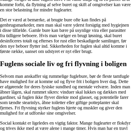
komme forbi, da flytning af selve buret og skift af omgivelser kan være
en stor belastning for mindre fuglearter.
Det er værd at bemærke, at brugte bure ofte kan findes på
genbrugsmarkeder, men man skal være yderst forsigtig med hygiejnen
i disse tilfælde. Gamle bure kan bære på usynlige vira eller parasitter
fra tidligere beboere. Hvis man vælger en brugt løsning, skal buret
desinficeres totalt og efterses for rust eller beskadigede samlinger, før
den nye beboer flytter ind. Sikkerheden for fuglen skal altid komme i
første række, uanset om udstyret er nyt eller brugt.
Fuglens sociale liv og fri flyvning i boligen
Selvom man anskaffer sig rummelige fuglebure, bør de fleste tamfugle
have mulighed for at komme ud og flyve frit i boligen hver dag. Dette
er afgørende for deres fysiske sundhed og mentale velvære. Inden man
åbner lågen, skal rummet sikres: vinduer skal lukkes og dækkes med
gardiner, så fuglen ikke flyver direkte mod glasset, og potentielle farer
som tændte stearinlys, åbne toiletter eller giftige potteplanter skal
fjernes. Fri flyvning styrker fuglens hjerte og muskler og giver den
mulighed for at udforske sine omgivelser.
Social kontakt er ligeledes en vigtig faktor. Mange fuglearter er flokdyr
og trives ikke med at være alene i mange timer. Hvis man har en travl