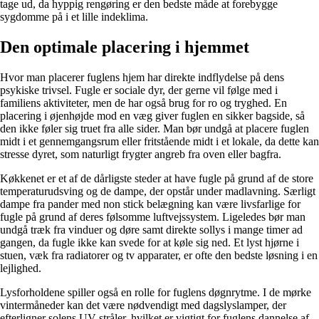
tage ud, da hyppig rengøring er den bedste måde at forebygge
sygdomme på i et lille indeklima.
Den optimale placering i hjemmet
Hvor man placerer fuglens hjem har direkte indflydelse på dens
psykiske trivsel. Fugle er sociale dyr, der gerne vil følge med i
familiens aktiviteter, men de har også brug for ro og tryghed. En
placering i øjenhøjde mod en væg giver fuglen en sikker bagside, så
den ikke føler sig truet fra alle sider. Man bør undgå at placere fuglen
midt i et gennemgangsrum eller fritstående midt i et lokale, da dette kan
stresse dyret, som naturligt frygter angreb fra oven eller bagfra.
Køkkenet er et af de dårligste steder at have fugle på grund af de store
temperaturudsving og de dampe, der opstår under madlavning. Særligt
dampe fra pander med non stick belægning kan være livsfarlige for
fugle på grund af deres følsomme luftvejssystem. Ligeledes bør man
undgå træk fra vinduer og døre samt direkte sollys i mange timer ad
gangen, da fugle ikke kan svede for at køle sig ned. Et lyst hjørne i
stuen, væk fra radiatorer og tv apparater, er ofte den bedste løsning i en
lejlighed.
Lysforholdene spiller også en rolle for fuglens døgnrytme. I de mørke
vintermåneder kan det være nødvendigt med dagslyslamper, der
efterligner solens UV stråler, hvilket er vigtigt for fuglens dannelse af