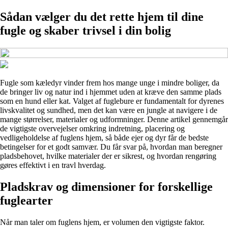
Sådan vælger du det rette hjem til dine
fugle og skaber trivsel i din bolig
Fugle som kæledyr vinder frem hos mange unge i mindre boliger, da
de bringer liv og natur ind i hjemmet uden at kræve den samme plads
som en hund eller kat. Valget af fuglebure er fundamentalt for dyrenes
livskvalitet og sundhed, men det kan være en jungle at navigere i de
mange størrelser, materialer og udformninger. Denne artikel gennemgår
de vigtigste overvejelser omkring indretning, placering og
vedligeholdelse af fuglens hjem, så både ejer og dyr får de bedste
betingelser for et godt samvær. Du får svar på, hvordan man beregner
pladsbehovet, hvilke materialer der er sikrest, og hvordan rengøring
gøres effektivt i en travl hverdag.
Pladskrav og dimensioner for forskellige
fuglearter
Når man taler om fuglens hjem, er volumen den vigtigste faktor.