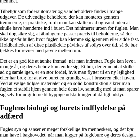
hjemmet.
Tilbehør som foderautomater og vandbeholdere findes i mange
udgaver. De udvendige beholdere, der kan monteres gennem
tremmerne, er praktiske, fordi man kan skifte mad og vand uden at
skulle have hænderne ind i buret. Det minimerer uroen for fuglen. Man
skal dog sikre sig, at åbningerne passer præcis til beholderne, så der
ikke opstår huller, hvor fuglen kan klemme sig igennem eller sidde fast.
Holdbarheden af disse plastikdele påvirkes af sollys over tid, så de bør
tjekkes for revner med jævne mellemrum.
Det er en god idé at tænke fremad, når man indretter. Fugle kan leve i
mange år, og deres behov kan ændre sig. Et bur, der er nemt at skille
ad og samle igen, er en stor fordel, hvis man flytter til en ny lejlighed
eller har brug for at give buret en grundig vask i bruseren eller haven.
Ved at vælge tidløse materialer og en solid konstruktion sikrer man
fuglen et stabilt hjem gennem hele dens liv, samtidig med at man sparer
sig selv for udgifterne til hyppige udskiftninger af dårligt udstyr.
Fuglens biologi og burets indflydelse på
adfærd
Fugles syn og sanser er meget forskellige fra menneskers, og det bør
man have i baghovedet, når man kigger på fuglebure og deres design.