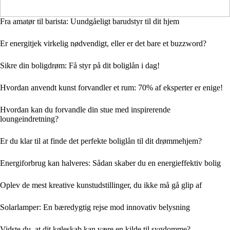
Fra amatør til barista: Uundgåeligt barudstyr til dit hjem
Er energitjek virkelig nødvendigt, eller er det bare et buzzword?
Sikre din boligdrøm: Få styr på dit boliglån i dag!
Hvordan anvendt kunst forvandler et rum: 70% af eksperter er enige!
Hvordan kan du forvandle din stue med inspirerende
loungeindretning?
Er du klar til at finde det perfekte boliglån til dit drømmehjem?
Energiforbrug kan halveres: Sådan skaber du en energieffektiv bolig
Oplev de mest kreative kunstudstillinger, du ikke må gå glip af
Solarlamper: En bæredygtig rejse mod innovativ belysning
Vidste du, at dit køleskab kan være en kilde til sygdomme?