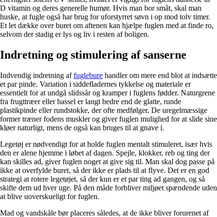
D vitamin og deres generelle humør. Hvis man bor småt, skal man
huske, at fugle også har brug for uforstyrret søvn i op mod tolv timer.
Et let dække over buret om aftenen kan hjælpe fuglen med at finde ro,
selvom der stadig er lys og liv i resten af boligen.
Indretning og stimulering af sanserne
Indvendig indretning af
fuglebure
handler om mere end blot at indsætte
et par pinde. Variation i siddefladernes tykkelse og materiale er
essentielt for at undgå slidssår og kramper i fuglens fødder. Naturgrene
fra frugttræer eller hassel er langt bedre end de glatte, runde
plastikpinde eller rundstokke, der ofte medfølger. De uregelmæssige
former træner fodens muskler og giver fuglen mulighed for at slide sine
kløer naturligt, mens de også kan bruges til at gnave i.
Legetøj er nødvendigt for at holde fuglen mentalt stimuleret, især hvis
den er alene hjemme i løbet af dagen. Spejle, klokker, reb og ting der
kan skilles ad, giver fuglen noget at give sig til. Man skal dog passe på
ikke at overfylde buret, så der ikke er plads til at flyve. Det er en god
strategi at rotere legetøjet, så der kun er et par ting ad gangen, og så
skifte dem ud hver uge. På den måde forbliver miljøet spændende uden
at blive uoverskueligt for fuglen.
Mad og vandskåle bør placeres således, at de ikke bliver forurenet af