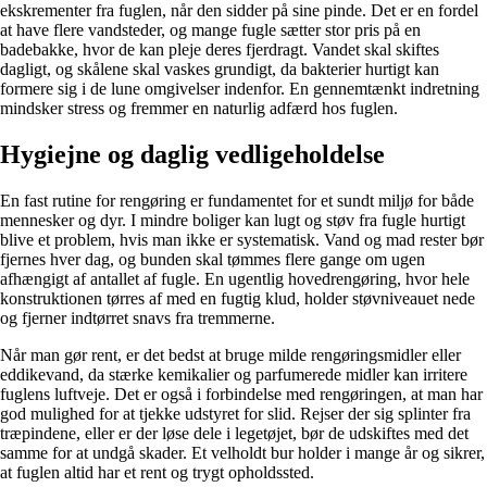
ekskrementer fra fuglen, når den sidder på sine pinde. Det er en fordel
at have flere vandsteder, og mange fugle sætter stor pris på en
badebakke, hvor de kan pleje deres fjerdragt. Vandet skal skiftes
dagligt, og skålene skal vaskes grundigt, da bakterier hurtigt kan
formere sig i de lune omgivelser indenfor. En gennemtænkt indretning
mindsker stress og fremmer en naturlig adfærd hos fuglen.
Hygiejne og daglig vedligeholdelse
En fast rutine for rengøring er fundamentet for et sundt miljø for både
mennesker og dyr. I mindre boliger kan lugt og støv fra fugle hurtigt
blive et problem, hvis man ikke er systematisk. Vand og mad rester bør
fjernes hver dag, og bunden skal tømmes flere gange om ugen
afhængigt af antallet af fugle. En ugentlig hovedrengøring, hvor hele
konstruktionen tørres af med en fugtig klud, holder støvniveauet nede
og fjerner indtørret snavs fra tremmerne.
Når man gør rent, er det bedst at bruge milde rengøringsmidler eller
eddikevand, da stærke kemikalier og parfumerede midler kan irritere
fuglens luftveje. Det er også i forbindelse med rengøringen, at man har
god mulighed for at tjekke udstyret for slid. Rejser der sig splinter fra
træpindene, eller er der løse dele i legetøjet, bør de udskiftes med det
samme for at undgå skader. Et velholdt bur holder i mange år og sikrer,
at fuglen altid har et rent og trygt opholdssted.