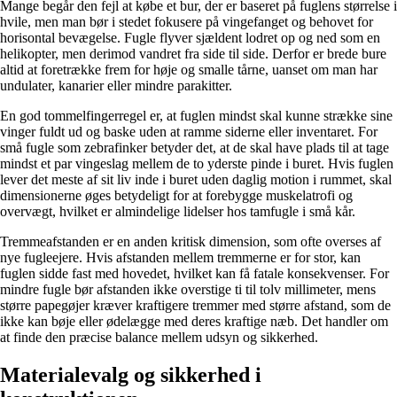
Mange begår den fejl at købe et bur, der er baseret på fuglens størrelse i
hvile, men man bør i stedet fokusere på vingefanget og behovet for
horisontal bevægelse. Fugle flyver sjældent lodret op og ned som en
helikopter, men derimod vandret fra side til side. Derfor er brede bure
altid at foretrække frem for høje og smalle tårne, uanset om man har
undulater, kanarier eller mindre parakitter.
En god tommelfingerregel er, at fuglen mindst skal kunne strække sine
vinger fuldt ud og baske uden at ramme siderne eller inventaret. For
små fugle som zebrafinker betyder det, at de skal have plads til at tage
mindst et par vingeslag mellem de to yderste pinde i buret. Hvis fuglen
lever det meste af sit liv inde i buret uden daglig motion i rummet, skal
dimensionerne øges betydeligt for at forebygge muskelatrofi og
overvægt, hvilket er almindelige lidelser hos tamfugle i små kår.
Tremmeafstanden er en anden kritisk dimension, som ofte overses af
nye fugleejere. Hvis afstanden mellem tremmerne er for stor, kan
fuglen sidde fast med hovedet, hvilket kan få fatale konsekvenser. For
mindre fugle bør afstanden ikke overstige ti til tolv millimeter, mens
større papegøjer kræver kraftigere tremmer med større afstand, som de
ikke kan bøje eller ødelægge med deres kraftige næb. Det handler om
at finde den præcise balance mellem udsyn og sikkerhed.
Materialevalg og sikkerhed i