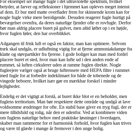
For eksempel ser mange fugle i det ultraviolette spektrum, hvilket
betyder, at farver og refleksioner i hjemmet kan opleves meget intenst
af dem. Et bur med matte overflader frem for skinnende krom kan for
nogle fugle virke mere beroligende. Desuden reagerer fugle hurtigt på
bevægelser ovenfra, da deres naturlige fjender ofte er rovfugle. Derfor
bør man aldrig placere buret på gulvet, men altid løftet op i en højde,
hvor fuglen føler, den har overblikket.
Adgangen til frisk luft er også en faktor, man kan optimere. Selvom
træk skal undgås, er udluftning vigtig for at fjerne ammoniakdampe fra
klatte og støvpartikler fra fjerene. I gode boliger kan man med fordel
placere buret et sted, hvor man kan lufte ud i den anden ende af
rummet, så luften cirkulerer uden at ramme fuglen direkte. Nogle
fugleejere vælger også at bruge luftrensere med HEPA filtre i rummet
med fugle for at forbedre indeklimaet for både de tobenede og de
vingede beboere, hvilket især gør en mærkbar forskel i mindre
lejligheder.
Endelig er det vigtigt at forstå, at buret ikke blot er en beholder, men
fuglens territorium. Man bør respektere dette område og undgå at lave
voldsomme ændringer for ofte. En stabil base giver en tryg fugl, der er
mere tillidsfuld og rolig, når den er udenfor. Ved at kombinere viden
om fuglens naturlige behov med praktiske løsninger i hverdagen,
skaber man rammerne for et harmonisk forhold, hvor fuglen kan trives
og være til glæde i mange år fremover i den unge bolig.