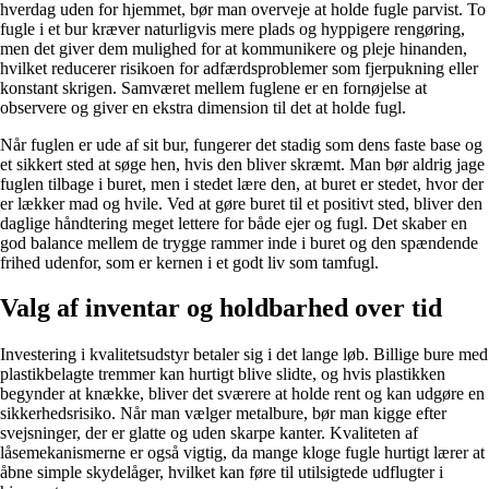
hverdag uden for hjemmet, bør man overveje at holde fugle parvist. To
fugle i et bur kræver naturligvis mere plads og hyppigere rengøring,
men det giver dem mulighed for at kommunikere og pleje hinanden,
hvilket reducerer risikoen for adfærdsproblemer som fjerpukning eller
konstant skrigen. Samværet mellem fuglene er en fornøjelse at
observere og giver en ekstra dimension til det at holde fugl.
Når fuglen er ude af sit bur, fungerer det stadig som dens faste base og
et sikkert sted at søge hen, hvis den bliver skræmt. Man bør aldrig jage
fuglen tilbage i buret, men i stedet lære den, at buret er stedet, hvor der
er lækker mad og hvile. Ved at gøre buret til et positivt sted, bliver den
daglige håndtering meget lettere for både ejer og fugl. Det skaber en
god balance mellem de trygge rammer inde i buret og den spændende
frihed udenfor, som er kernen i et godt liv som tamfugl.
Valg af inventar og holdbarhed over tid
Investering i kvalitetsudstyr betaler sig i det lange løb. Billige bure med
plastikbelagte tremmer kan hurtigt blive slidte, og hvis plastikken
begynder at knække, bliver det sværere at holde rent og kan udgøre en
sikkerhedsrisiko. Når man vælger metalbure, bør man kigge efter
svejsninger, der er glatte og uden skarpe kanter. Kvaliteten af
låsemekanismerne er også vigtig, da mange kloge fugle hurtigt lærer at
åbne simple skydelåger, hvilket kan føre til utilsigtede udflugter i