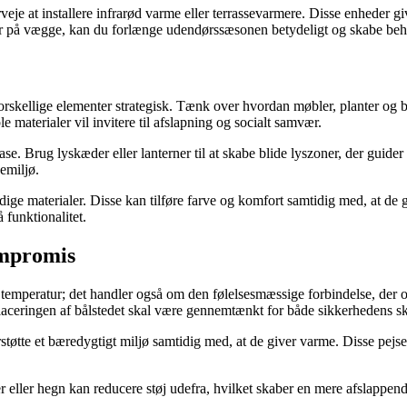
je at installere infrarød varme eller terrassevarmere. Disse enheder giv
 på vægge, kan du forlænge udendørssæsonen betydeligt og skabe behag
orskellige elementer strategisk. Tænk over hvordan møbler, planter og
 materialer vil invitere til afslapning og socialt samvær.
se. Brug lyskæder eller lanterner til at skabe blide lyszoner, der guide
emiljø.
ige materialer. Disse kan tilføre farve og komfort samtidig med, at de g
 funktionalitet.
ompromis
emperatur; det handler også om den følelsesmæssige forbindelse, der o
laceringen af bålstedet skal være gennemtænkt for både sikkerhedens sk
øtte et bæredygtigt miljø samtidig med, at de giver varme. Disse pejse 
 eller hegn kan reducere støj udefra, hvilket skaber en mere afslappende