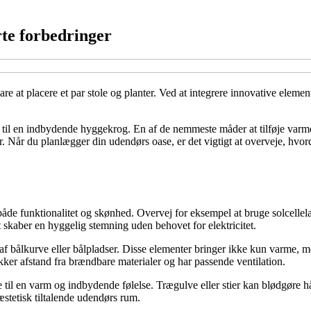
te forbedringer
t placere et par stole og planter. Ved at integrere innovative elemente
e til en indbydende hyggekrog. En af de nemmeste måder at tilføje varm
er. Når du planlægger din udendørs oase, er det vigtigt at overveje, hv
de funktionalitet og skønhed. Overvej for eksempel at bruge solcellelam
t skaber en hyggelig stemning uden behovet for elektricitet.
 bålkurve eller bålpladser. Disse elementer bringer ikke kun varme, m
ikker afstand fra brændbare materialer og har passende ventilation.
 til en varm og indbydende følelse. Trægulve eller stier kan blødgøre hå
stetisk tiltalende udendørs rum.