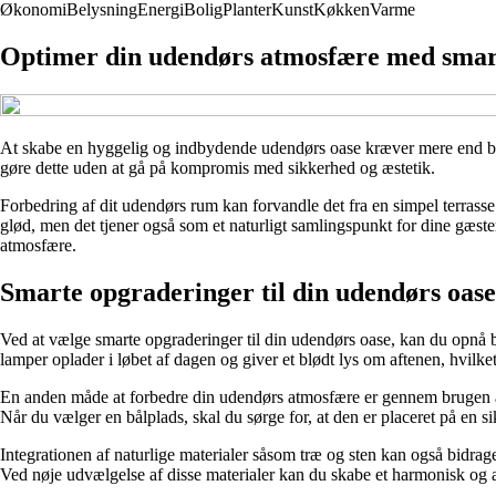
Økonomi
Belysning
Energi
Bolig
Planter
Kunst
Køkken
Varme
Optimer din udendørs atmosfære med smar
At skabe en hyggelig og indbydende udendørs oase kræver mere end bare a
gøre dette uden at gå på kompromis med sikkerhed og æstetik.
Forbedring af dit udendørs rum kan forvandle det fra en simpel terrass
glød, men det tjener også som et naturligt samlingspunkt for dine gæst
atmosfære.
Smarte opgraderinger til din udendørs oase
Ved at vælge smarte opgraderinger til din udendørs oase, kan du opnå bå
lamper oplader i løbet af dagen og giver et blødt lys om aftenen, hvilke
En anden måde at forbedre din udendørs atmosfære er gennem brugen af
Når du vælger en bålplads, skal du sørge for, at den er placeret på en s
Integrationen af naturlige materialer såsom træ og sten kan også bidrage
Ved nøje udvælgelse af disse materialer kan du skabe et harmonisk og æ