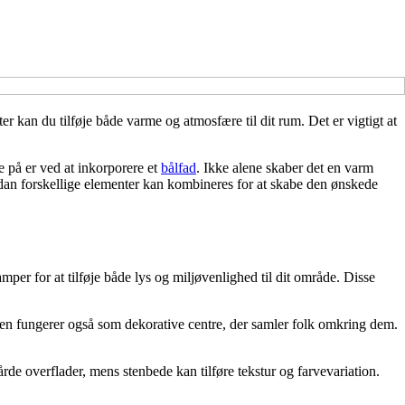
r kan du tilføje både varme og atmosfære til dit rum. Det er vigtigt at
e på er ved at inkorporere et
bålfad
. Ikke alene skaber det en varm
ordan forskellige elementer kan kombineres for at skabe den ønskede
per for at tilføje både lys og miljøvenlighed til dit område. Disse
en fungerer også som dekorative centre, der samler folk omkring dem.
rde overflader, mens stenbede kan tilføre tekstur og farvevariation.