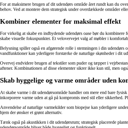
For at maksimere brugen af dit udendørs område året rundt kan du overve
behov. Ved at montere dem strategisk under overdækkede områder eller
Kombiner elementer for maksimal effekt
For virkelig at skabe en indbydende udendørs oase bør du kombinere f
skabe visuelle fokuspunkter. Et velovervejet valg af møbler i komfortable
Belysning spiller også en afgørende rolle i stemningen i din udendørs oa
vandfunktioner kan yderligere forstærke de naturlige skønheder i dit ud
Overvej endvidere brugen af tekstiler som puder og tæpper i vejrbestand
aftener. Kombinationen af disse elementer sikrer ikke kun stil, men også
Skab hyggelige og varme områder uden k
At skabe varme i dit udendørsområde handler om mere end bare fysisk t
inkorporere varme uden at gå på kompromis med stil eller sikkerhed. P
Anvendelse af naturlige varmekilder som biopejse kan yderligere underst
hjem der ønsker et grønt alternativ.
Tænk også på akustikken i dit udendørsrum; strategisk placerede planter
udendørsområde bliver både hyggeligt og funktionelt.