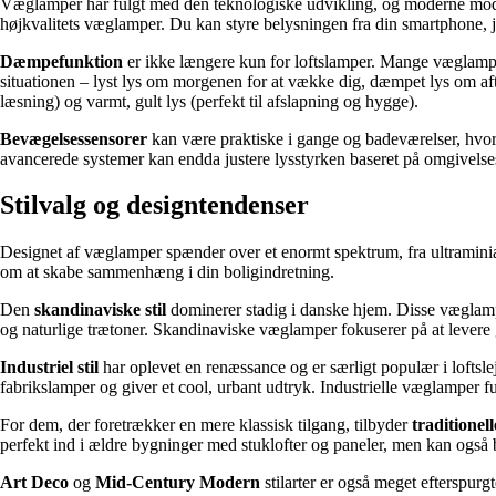
Væglamper har fulgt med den teknologiske udvikling, og moderne modelle
højkvalitets væglamper. Du kan styre belysningen fra din smartphone, 
Dæmpefunktion
er ikke længere kun for loftslamper. Mange væglampe
situationen – lyst lys om morgenen for at vække dig, dæmpet lys om aft
læsning) og varmt, gult lys (perfekt til afslapning og hygge).
Bevægelsessensorer
kan være praktiske i gange og badeværelser, hvor 
avancerede systemer kan endda justere lysstyrken baseret på omgivels
Stilvalg og designtendenser
Designet af væglamper spænder over et enormt spektrum, fra ultraminial
om at skabe sammenhæng i din boligindretning.
Den
skandinaviske stil
dominerer stadig i danske hjem. Disse væglamper
og naturlige trætoner. Skandinaviske væglamper fokuserer på at levere
Industriel stil
har oplevet en renæssance og er særligt populær i loftsl
fabrikslamper og giver et cool, urbant udtryk. Industrielle væglamper 
For dem, der foretrækker en mere klassisk tilgang, tilbyder
traditione
perfekt ind i ældre bygninger med stuklofter og paneler, men kan også 
Art Deco
og
Mid-Century Modern
stilarter er også meget efterspu