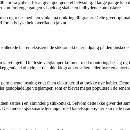
 cm fra gulvet, for at give god generel belysning. I lange gange kan 
a det kan forlænge gangen visuelt og skabe en indbydende atmosfære.
n og rettes ned i en vinkel på omkring 30 grader. Dette giver optimal b
d for at belyse hele overfladen jævnt.
e allerede har en eksisterende stikkontakt eller udgang på den ønskede 
 relativt ligetil. De fleste væglamper kommer med monteringsbeslag og i
nde elarbejde, er det altid klogt at konsultere eller hyre en autorisere
permanente løsning er at få en elektriker til at trække nye kabler. De
e eller genopladelige væglamper, som er blevet meget populære i de sene
en sættes i en almindelig stikkontakt. Selvom dette ikke giver det samm
iører. Der findes også smarte løsninger med kabelskjulere, der kan male 