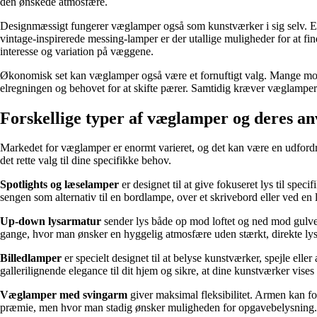
den ønskede atmosfære.
Designmæssigt fungerer væglamper også som kunstværker i sig selv. En 
vintage-inspirerede messing-lamper er der utallige muligheder for at fin
interesse og variation på væggene.
Økonomisk set kan væglamper også være et fornuftigt valg. Mange m
elregningen og behovet for at skifte pærer. Samtidig kræver væglamper mi
Forskellige typer af væglamper og deres an
Markedet for væglamper er enormt varieret, og det kan være en udfordri
det rette valg til dine specifikke behov.
Spotlights og læselamper
er designet til at give fokuseret lys til spec
sengen som alternativ til en bordlampe, over et skrivebord eller ved
Up-down lysarmatur
sender lys både op mod loftet og ned mod gulvet, 
gange, hvor man ønsker en hyggelig atmosfære uden stærkt, direkte lys. De
Billedlamper
er specielt designet til at belyse kunstværker, spejle ell
gallerilignende elegance til dit hjem og sikre, at dine kunstværker vises 
Væglamper med svingarm
giver maksimal fleksibilitet. Armen kan fo
præmie, men hvor man stadig ønsker muligheden for opgavebelysning.