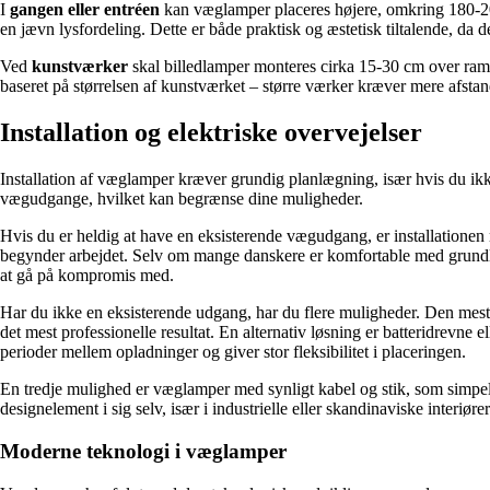
I
gangen eller entréen
kan væglamper placeres højere, omkring 180-200
en jævn lysfordeling. Dette er både praktisk og æstetisk tiltalende, d
Ved
kunstværker
skal billedlamper monteres cirka 15-30 cm over ramme
baseret på størrelsen af kunstværket – større værker kræver mere afstan
Installation og elektriske overvejelser
Installation af væglamper kræver grundig planlægning, især hvis du ikk
vægudgange, hvilket kan begrænse dine muligheder.
Hvis du er heldig at have en eksisterende vægudgang, er installationen
begynder arbejdet. Selv om mange danskere er komfortable med grundlægge
at gå på kompromis med.
Har du ikke en eksisterende udgang, har du flere muligheder. Den mest 
det mest professionelle resultat. En alternativ løsning er batteridrevn
perioder mellem opladninger og giver stor fleksibilitet i placeringen.
En tredje mulighed er væglamper med synligt kabel og stik, som simpelth
designelement i sig selv, især i industrielle eller skandinaviske inter
Moderne teknologi i væglamper