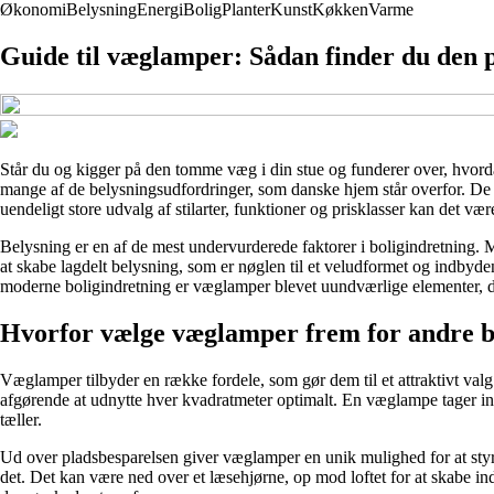
Økonomi
Belysning
Energi
Bolig
Planter
Kunst
Køkken
Varme
Guide til væglamper: Sådan finder du den pe
Står du og kigger på den tomme væg i din stue og funderer over, hvor
mange af de belysningsudfordringer, som danske hjem står overfor. De 
uendeligt store udvalg af stilarter, funktioner og prisklasser kan det vær
Belysning er en af de mest undervurderede faktorer i boligindretning. 
at skabe lagdelt belysning, som er nøglen til et veludformet og indbyde
moderne boligindretning er væglamper blevet uundværlige elementer, de
Hvorfor vælge væglamper frem for andre b
Væglamper tilbyder en række fordele, som gør dem til et attraktivt valg 
afgørende at udnytte hver kvadratmeter optimalt. En væglampe tager ingen
tæller.
Ud over pladsbesparelsen giver væglamper en unik mulighed for at styr
det. Det kan være ned over et læsehjørne, op mod loftet for at skabe ind