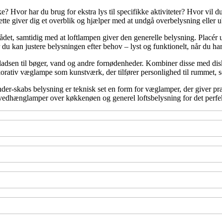
e? Hvor har du brug for ekstra lys til specifikke aktiviteter? Hvor vil 
ette giver dig et overblik og hjælper med at undgå overbelysning eller u
ådet, samtidig med at loftlampen giver den generelle belysning. Plac
du kan justere belysningen efter behov – lyst og funktionelt, når du har 
pladsen til bøger, vand og andre fornødenheder. Kombiner disse med di
korativ væglampe som kunstværk, der tilfører personlighed til rummet, s
r-skabs belysning er teknisk set en form for væglamper, der giver præcis
edhænglamper over køkkenøen og generel loftsbelysning for det perfe