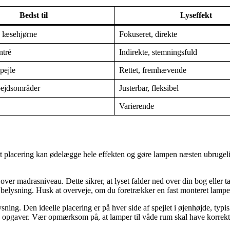
Bedst til
Lyseffekt
 læsehjørne
Fokuseret, direkte
ntré
Indirekte, stemningsfuld
pejle
Rettet, fremhævende
bejdsområder
Justerbar, fleksibel
Varierende
t placering kan ødelægge hele effekten og gøre lampen næsten ubrugelig
 madrasniveau. Dette sikrer, at lyset falder ned over din bog eller tabl
belysning. Husk at overveje, om du foretrækker en fast monteret lampe e
ysning. Den ideelle placering er på hver side af spejlet i øjenhøjde, ty
e opgaver. Vær opmærksom på, at lamper til våde rum skal have korrekt I