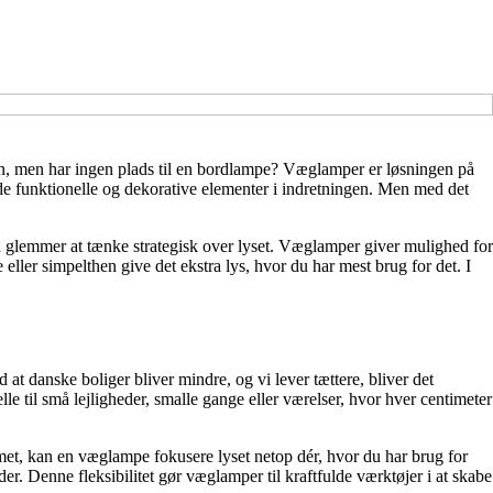
n, men har ingen plads til en bordlampe? Væglamper er løsningen på
e funktionelle og dekorative elementer i indretningen. Men med det
n glemmer at tænke strategisk over lyset. Væglamper giver mulighed for
ler simpelthen give det ekstra lys, hvor du har mest brug for det. I
at danske boliger bliver mindre, og vi lever tættere, bliver det
e til små lejligheder, smalle gange eller værelser, hvor hver centimeter
met, kan en væglampe fokusere lyset netop dér, hvor du har brug for
r. Denne fleksibilitet gør væglamper til kraftfulde værktøjer i at skabe