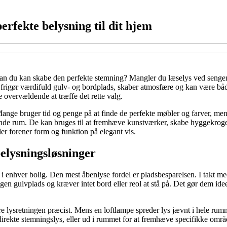
rfekte belysning til dit hjem
dan du kan skabe den perfekte stemning? Mangler du læselys ved senge
frigør værdifuld gulv- og bordplads, skaber atmosfære og kan være båd
e overvældende at træffe det rette valg.
Mange bruger tid og penge på at finde de perfekte møbler og farver, me
nde rum. De kan bruges til at fremhæve kunstværker, skabe hyggekroge el
r forener form og funktion på elegant vis.
elysningsløsninger
i enhver bolig. Den mest åbenlyse fordel er pladsbesparelsen. I takt med 
 gulvplads og kræver intet bord eller reol at stå på. Det gør dem ideell
e lysretningen præcist. Mens en loftlampe spreder lys jævnt i hele rum
irekte stemningslys, eller ud i rummet for at fremhæve specifikke område