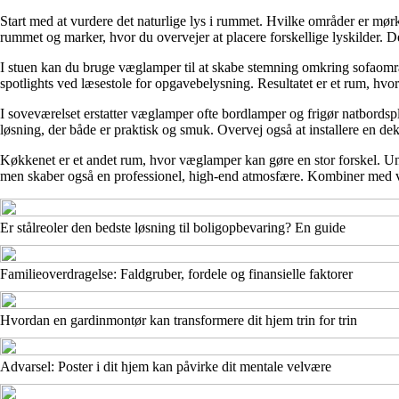
Start med at vurdere det naturlige lys i rummet. Hvilke områder er mørk
rummet og marker, hvor du overvejer at placere forskellige lyskilder. D
I stuen kan du bruge væglamper til at skabe stemning omkring sofaomr
spotlights ved læsestole for opgavebelysning. Resultatet er et rum, hvor 
I soveværelset erstatter væglamper ofte bordlamper og frigør natbords
løsning, der både er praktisk og smuk. Overvej også at installere en de
Køkkenet er et andet rum, hvor væglamper kan gøre en stor forskel. Unde
men skaber også en professionel, high-end atmosfære. Kombiner med v
Er stålreoler den bedste løsning til boligopbevaring? En guide
Familieoverdragelse: Faldgruber, fordele og finansielle faktorer
Hvordan en gardinmontør kan transformere dit hjem trin for trin
Advarsel: Poster i dit hjem kan påvirke dit mentale velvære