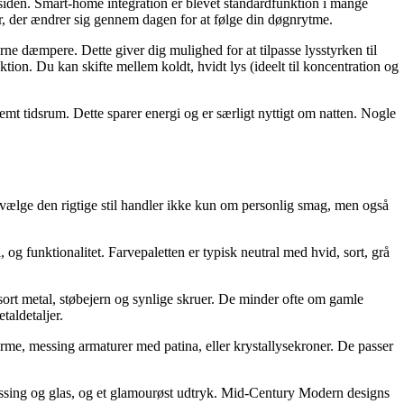
siden. Smart-home integration er blevet standardfunktion i mange
r, der ændrer sig gennem dagen for at følge din døgnrytme.
dæmpere. Dette giver dig mulighed for at tilpasse lysstyrken til
ion. Du kan skifte mellem koldt, hvidt lys (ideelt til koncentration og
mt tidsrum. Dette sparer energi og er særligt nyttigt om natten. Nogle
 vælge den rigtige stil handler ikke kun om personlig smag, men også
og funktionalitet. Farvepaletten er typisk neutral med hvid, sort, grå
ort metal, støbejern og synlige skruer. De minder ofte om gamle
aldetaljer.
rme, messing armaturer med patina, eller krystallysekroner. De passer
essing og glas, og et glamourøst udtryk. Mid-Century Modern designs