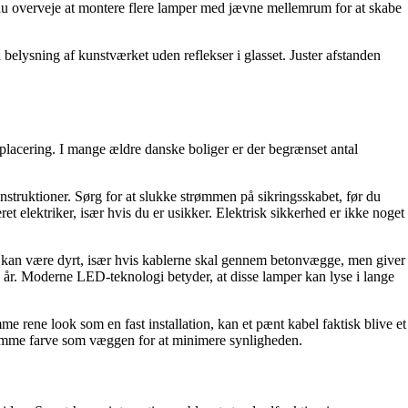
du overveje at montere flere lamper med jævne mellemrum for at skabe
elysning af kunstværket uden reflekser i glasset. Juster afstanden
placering. I mange ældre danske boliger er der begrænset antal
nstruktioner. Sørg for at slukke strømmen på sikringsskabet, før du
t elektriker, især hvis du er usikker. Elektrisk sikkerhed er ikke noget
tte kan være dyrt, især hvis kablerne skal gennem betonvægge, men giver
re år. Moderne LED-teknologi betyder, at disse lamper kan lyse i lange
e rene look som en fast installation, kan et pænt kabel faktisk blive et
i samme farve som væggen for at minimere synligheden.