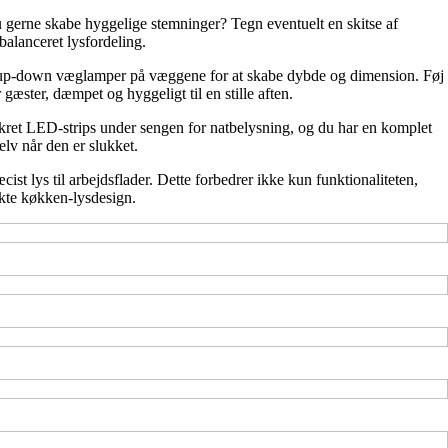
du gerne skabe hyggelige stemninger? Tegn eventuelt en skitse af
balanceret lysfordeling.
ér up-down væglamper på væggene for at skabe dybde og dimension. Føj
gæster, dæmpet og hyggeligt til en stille aften.
skret LED-strips under sengen for natbelysning, og du har en komplet
elv når den er slukket.
t lys til arbejdsflader. Dette forbedrer ikke kun funktionaliteten,
kte køkken-lysdesign.