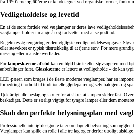
fra 1950’erne og 60’erne er kendetegnet ved organiske former, funkrumme
Vedligeholdelse og levetid
En af de store fordele ved væglamper er deres lave vedligeholdelsesbeho
væglamper holder i mange år og fortsætter med at se godt ud.
Regelmæssig rengøring er den vigtigste vedligeholdelsesopgave. Støv o
eller støvekost er typisk tilstrækkelig til at fjerne støv. For mere gr
messing eller malede overflader.
For
lampeskærme af stof
kan en blød børste eller støvsugeren med bør
anbefalinger først.
Glasskærme
er lettere at vedligeholde – de kan typis
LED-pærer, som bruges i de fleste moderne væglamper, har en imponerend
forbedring i forhold til traditionelle glødepærer og selv halogen- og s
Tjek årligt alle beslag og skruer for at sikre, at lampen sidder fast. O
beskadiget. Dette er særligt vigtigt for tyngre lamper eller dem montere
Skab den perfekte belysningsplan med væg
Professionelle interiørdesignere taler om lagdelt belysning som nøglen
Væglamper kan spille en rolle i alle tre lag og er derfor utroligt alsidige