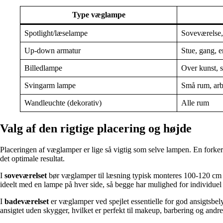
Type væglampe
Spotlight/læselampe
Soveværelse,
Up-down armatur
Stue, gang, e
Billedlampe
Over kunst, s
Svingarm lampe
Små rum, ar
Wandleuchte (dekorativ)
Alle rum
Valg af den rigtige placering og højde
Placeringen af væglamper er lige så vigtig som selve lampen. En forker
det optimale resultat.
I
soveværelset
bør væglamper til læsning typisk monteres 100-120 cm over
ideelt med en lampe på hver side, så begge har mulighed for individuel 
I
badeværelset
er væglamper ved spejlet essentielle for god ansigtsbel
ansigtet uden skygger, hvilket er perfekt til makeup, barbering og andr