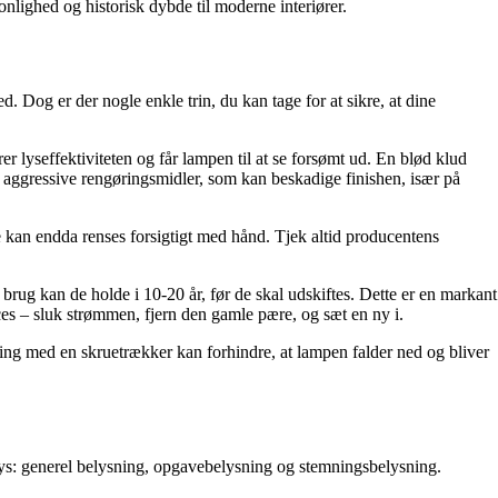
nlighed og historisk dybde til moderne interiører.
 Dog er der nogle enkle trin, du kan tage for at sikre, at dine
lyseffektiviteten og får lampen til at se forsømt ud. En blød klud
gå aggressive rengøringsmidler, som kan beskadige finishen, især på
e kan endda renses forsigtigt med hånd. Tjek altid producentens
ug kan de holde i 10-20 år, før de skal udskiftes. Dette er en markant
oces – sluk strømmen, fjern den gamle pære, og sæt en ny i.
amning med en skruetrækker kan forhindre, at lampen falder ned og bliver
 lys: generel belysning, opgavebelysning og stemningsbelysning.