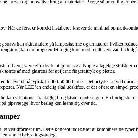
 kurver og innovative brug af materialer. Begge stilarter tilføjer perso
v. Når de først er korrekt installeret, kræver de minimal opmærksomhed.
g snavs kan akkumulere på lampeskærme og armaturer, hvilket reducerer 
undig rengøring kan du bruge en let fugtig klud med mildt sæbevand. Und
steforhæng være effektiv til at fjerne støv. Nogle aftagelige stofskærm
k tørres af med glasrens for at fjerne fingeraftryk og pletter.
e levetid på typisk 15.000-50.000 timer. Det betyder, at ved normal br
parepærer. Når LED’en endelig skal udskiftes, er det oftest en simpel pr
ver tid kan vibrationer fra daglig brug løsne monteringen. En hurtig str
t på gipsvægge, hvor beslag kan løsne sig over tid.
lamper
 til et veludformet rum. Dette koncept indebærer at kombinere tre typer
 i en samlet belysningsstrategi.