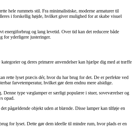
e hele rummets stil. Fra minimalistiske, moderne armaturer til
eres i forskellig højde, hvilket giver mulighed for at skabe visuel
vt energiforbrug og lang levetid. Over tid kan det reducere både
 for yderligere justeringer.
ge kategorier og deres primære anvendelser kan hjælpe dig med at træffe
kan rette lyset præcis dér, hvor du har brug for det. De er perfekte ved
erbar farvetemperatur, hvilket gør dem endnu mere alsidige.
ing. Denne type væglamper er særligt populære i stuer, soveværelser og
ys opad.
ver det pågældende objekt uden at blænde. Disse lamper kan tilføje en
ug for lyset. Dette gør dem ideelle til mindre rum, hvor plads er en