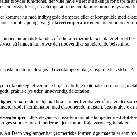
r tilbyder funktioner, der ville have været utænkelige for bare få år 
justere lysstyrke og farvetemperatur, og endda programmere lysscenarie
r kommer nu med indbyggede dæmpere eller er kompatible med eksterne 
enen for afslapning. Valgfri
farvetemperatur
er en anden populær funkt
lampen automatisk tænder, når du kommer ind, og slukker efter et beste
eslyset, så lampen kun giver den nødvendige supplerende belysning.
istiske moderne designs til overdådige vintage-inspirerede stykker. At
 er kendetegnet ved rene linjer, naturlige materialer som træ og metal, 
 godt, praktisk lys uden unødvendig dekoration.
ejligheder og moderne hjem. Disse lamper fremhæver rå materialer som s
fungerer godt i kombination med eksponerede mursten, betongulve og met
lle væglamper
tidløs elegance. Disse kan omfatte lampetter med stofskæ
bruges som kontrast i moderne hjem for at tilføje varme og karakter.
rgte. Art Deco væglamper har geometriske former, rige materialer som m