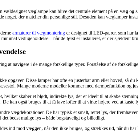
vældesignet væglampe kan blive det centrale element på en væg og sætt
de noget, der matcher din personlige stil. Desuden kan væglamper install
oderne
armaturer til vægmontering
er designet til LED-pærer, som har la
nimal vedligeholdelse – når de først er installeret, er der sjældent brug
vendelse
ng at navigere i de mange forskellige typer. Forståelse af de forskelli
ifikke opgaver. Disse lamper har ofte en justerbar arm eller hoved, så du 
 en læsestol. Mange moderne modeller kommer med dæmpefunktion og just
hvilket skaber et blødt, indirekte lys, der er ideelt til at skabe stemn
 kan også bruges til at få lave lofter til at virke højere ved at kaste l
er andre vægdekorationer. De har typisk et smalt, rettet lys, der fremhæ
i det bedst mulige lys – både bogstaveligt og billedligt.
ldes ind mod væggen, når den ikke bruges, og strækkes ud, når du har br