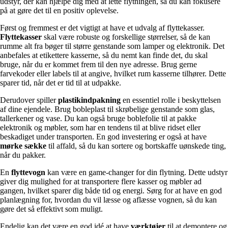
udstyr, der kan hjælpe dig med at lette flytningen, så du kan fokusere
på at gøre det til en positiv oplevelse.
Først og fremmest er det vigtigt at have et udvalg af flyttekasser.
Flyttekasser
skal være robuste og forskellige størrelser, så de kan
rumme alt fra bøger til større genstande som lamper og elektronik. Det
anbefales at etikettere kasserne, så du nemt kan finde det, du skal
bruge, når du er kommet frem til den nye adresse. Brug gerne
farvekoder eller labels til at angive, hvilket rum kasserne tilhører. Dette
sparer tid, når det er tid til at udpakke.
Derudover spiller
plastikindpakning
en essentiel rolle i beskyttelsen
af dine ejendele. Brug bobleplast til skrøbelige genstande som glas,
tallerkener og vase. Du kan også bruge boblefolie til at pakke
elektronik og møbler, som har en tendens til at blive ridset eller
beskadiget under transporten. En god investering er også at have
mørke sække
til affald, så du kan sortere og bortskaffe uønskede ting,
når du pakker.
En
flyttevogn
kan være en game-changer for din flytning. Dette udstyr
giver dig mulighed for at transportere flere kasser og møbler ad
gangen, hvilket sparer dig både tid og energi. Sørg for at have en god
planlægning for, hvordan du vil læsse og aflæsse vognen, så du kan
gøre det så effektivt som muligt.
Endelig kan det være en god idé at have
værktøjer
til at demontere og