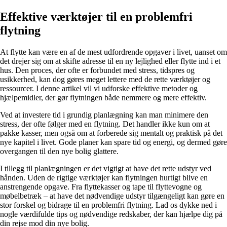
Effektive værktøjer til en problemfri
flytning
At flytte kan være en af de mest udfordrende opgaver i livet, uanset om
det drejer sig om at skifte adresse til en ny lejlighed eller flytte ind i et
hus. Den proces, der ofte er forbundet med stress, tidspres og
usikkerhed, kan dog gøres meget lettere med de rette værktøjer og
ressourcer. I denne artikel vil vi udforske effektive metoder og
hjælpemidler, der gør flytningen både nemmere og mere effektiv.
Ved at investere tid i grundig planlægning kan man minimere den
stress, der ofte følger med en flytning. Det handler ikke kun om at
pakke kasser, men også om at forberede sig mentalt og praktisk på det
nye kapitel i livet. Gode planer kan spare tid og energi, og dermed gøre
overgangen til den nye bolig glattere.
I tillegg til planlægningen er det vigtigt at have det rette udstyr ved
hånden. Uden de rigtige værktøjer kan flytningen hurtigt blive en
anstrengende opgave. Fra flyttekasser og tape til flyttevogne og
møbelbetræk – at have det nødvendige udstyr tilgængeligt kan gøre en
stor forskel og bidrage til en problemfri flytning. Lad os dykke ned i
nogle værdifulde tips og nødvendige redskaber, der kan hjælpe dig på
din rejse mod din nye bolig.