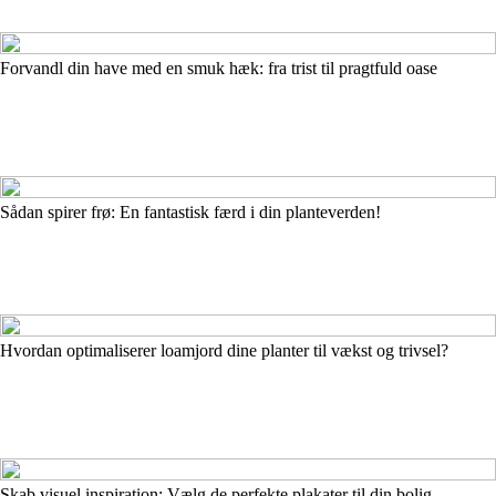
Forvandl din have med en smuk hæk: fra trist til pragtfuld oase
Sådan spirer frø: En fantastisk færd i din planteverden!
Hvordan optimaliserer loamjord dine planter til vækst og trivsel?
Skab visuel inspiration: Vælg de perfekte plakater til din bolig