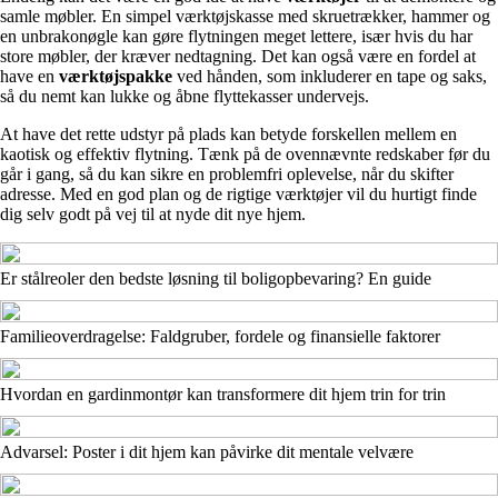
samle møbler. En simpel værktøjskasse med skruetrækker, hammer og
en unbrakonøgle kan gøre flytningen meget lettere, især hvis du har
store møbler, der kræver nedtagning. Det kan også være en fordel at
have en
værktøjspakke
ved hånden, som inkluderer en tape og saks,
så du nemt kan lukke og åbne flyttekasser undervejs.
At have det rette udstyr på plads kan betyde forskellen mellem en
kaotisk og effektiv flytning. Tænk på de ovennævnte redskaber før du
går i gang, så du kan sikre en problemfri oplevelse, når du skifter
adresse. Med en god plan og de rigtige værktøjer vil du hurtigt finde
dig selv godt på vej til at nyde dit nye hjem.
Er stålreoler den bedste løsning til boligopbevaring? En guide
Familieoverdragelse: Faldgruber, fordele og finansielle faktorer
Hvordan en gardinmontør kan transformere dit hjem trin for trin
Advarsel: Poster i dit hjem kan påvirke dit mentale velvære