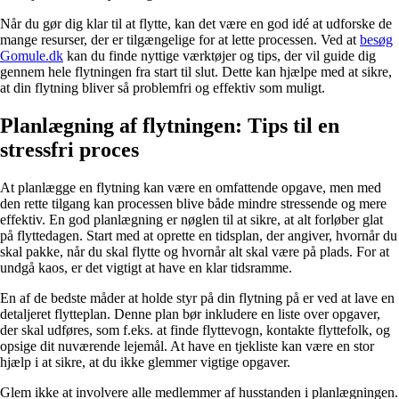
Når du gør dig klar til at flytte, kan det være en god idé at udforske de
mange resurser, der er tilgængelige for at lette processen. Ved at
besøg
Gomule.dk
kan du finde nyttige værktøjer og tips, der vil guide dig
gennem hele flytningen fra start til slut. Dette kan hjælpe med at sikre,
at din flytning bliver så problemfri og effektiv som muligt.
Planlægning af flytningen: Tips til en
stressfri proces
At planlægge en flytning kan være en omfattende opgave, men med
den rette tilgang kan processen blive både mindre stressende og mere
effektiv. En god planlægning er nøglen til at sikre, at alt forløber glat
på flyttedagen. Start med at oprette en tidsplan, der angiver, hvornår du
skal pakke, når du skal flytte og hvornår alt skal være på plads. For at
undgå kaos, er det vigtigt at have en klar tidsramme.
En af de bedste måder at holde styr på din flytning på er ved at lave en
detaljeret flytteplan. Denne plan bør inkludere en liste over opgaver,
der skal udføres, som f.eks. at finde flyttevogn, kontakte flyttefolk, og
opsige dit nuværende lejemål. At have en tjekliste kan være en stor
hjælp i at sikre, at du ikke glemmer vigtige opgaver.
Glem ikke at involvere alle medlemmer af husstanden i planlægningen.