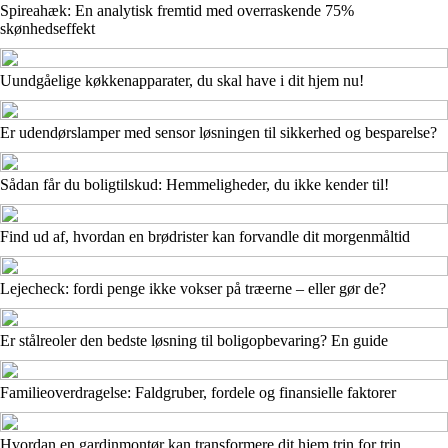
Spireahæk: En analytisk fremtid med overraskende 75%
skønhedseffekt
Uundgåelige køkkenapparater, du skal have i dit hjem nu!
Er udendørslamper med sensor løsningen til sikkerhed og besparelse?
Sådan får du boligtilskud: Hemmeligheder, du ikke kender til!
Find ud af, hvordan en brødrister kan forvandle dit morgenmåltid
Lejecheck: fordi penge ikke vokser på træerne – eller gør de?
Er stålreoler den bedste løsning til boligopbevaring? En guide
Familieoverdragelse: Faldgruber, fordele og finansielle faktorer
Hvordan en gardinmontør kan transformere dit hjem trin for trin