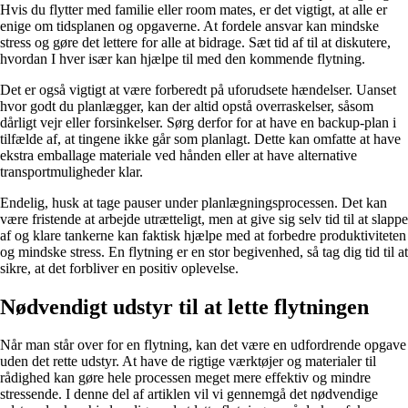
Hvis du flytter med familie eller room mates, er det vigtigt, at alle er
enige om tidsplanen og opgaverne. At fordele ansvar kan mindske
stress og gøre det lettere for alle at bidrage. Sæt tid af til at diskutere,
hvordan I hver især kan hjælpe til med den kommende flytning.
Det er også vigtigt at være forberedt på uforudsete hændelser. Uanset
hvor godt du planlægger, kan der altid opstå overraskelser, såsom
dårligt vejr eller forsinkelser. Sørg derfor for at have en backup-plan i
tilfælde af, at tingene ikke går som planlagt. Dette kan omfatte at have
ekstra emballage materiale ved hånden eller at have alternative
transportmuligheder klar.
Endelig, husk at tage pauser under planlægningsprocessen. Det kan
være fristende at arbejde utrætteligt, men at give sig selv tid til at slappe
af og klare tankerne kan faktisk hjælpe med at forbedre produktiviteten
og mindske stress. En flytning er en stor begivenhed, så tag dig tid til at
sikre, at det forbliver en positiv oplevelse.
Nødvendigt udstyr til at lette flytningen
Når man står over for en flytning, kan det være en udfordrende opgave
uden det rette udstyr. At have de rigtige værktøjer og materialer til
rådighed kan gøre hele processen meget mere effektiv og mindre
stressende. I denne del af artiklen vil vi gennemgå det nødvendige