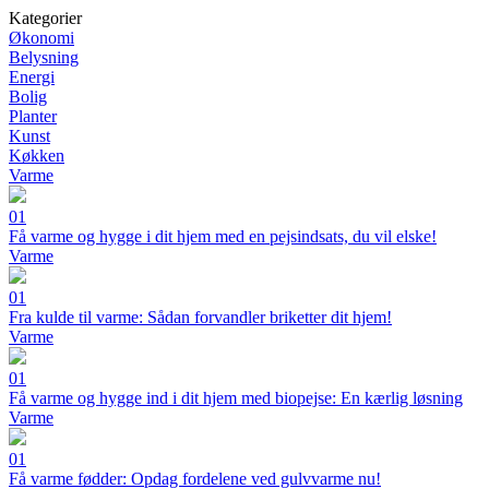
Kategorier
Økonomi
Belysning
Energi
Bolig
Planter
Kunst
Køkken
Varme
01
Få varme og hygge i dit hjem med en pejsindsats, du vil elske!
Varme
01
Fra kulde til varme: Sådan forvandler briketter dit hjem!
Varme
01
Få varme og hygge ind i dit hjem med biopejse: En kærlig løsning
Varme
01
Få varme fødder: Opdag fordelene ved gulvvarme nu!