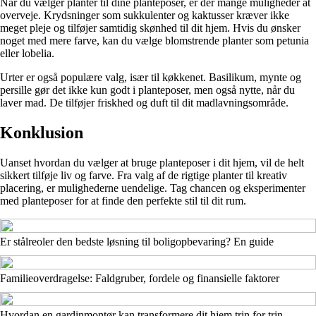
Når du vælger planter til dine planteposer, er der mange muligheder at
overveje. Krydsninger som sukkulenter og kaktusser kræver ikke
meget pleje og tilføjer samtidig skønhed til dit hjem. Hvis du ønsker
noget med mere farve, kan du vælge blomstrende planter som petunia
eller lobelia.
Urter er også populære valg, især til køkkenet. Basilikum, mynte og
persille gør det ikke kun godt i planteposer, men også nytte, når du
laver mad. De tilføjer friskhed og duft til dit madlavningsområde.
Konklusion
Uanset hvordan du vælger at bruge planteposer i dit hjem, vil de helt
sikkert tilføje liv og farve. Fra valg af de rigtige planter til kreativ
placering, er mulighederne uendelige. Tag chancen og eksperimenter
med planteposer for at finde den perfekte stil til dit rum.
Er stålreoler den bedste løsning til boligopbevaring? En guide
Familieoverdragelse: Faldgruber, fordele og finansielle faktorer
Hvordan en gardinmontør kan transformere dit hjem trin for trin