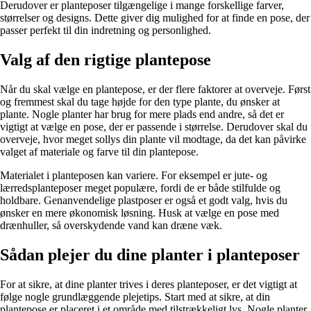
Derudover er planteposer tilgængelige i mange forskellige farver,
størrelser og designs. Dette giver dig mulighed for at finde en pose, der
passer perfekt til din indretning og personlighed.
Valg af den rigtige plantepose
Når du skal vælge en plantepose, er der flere faktorer at overveje. Først
og fremmest skal du tage højde for den type plante, du ønsker at
plante. Nogle planter har brug for mere plads end andre, så det er
vigtigt at vælge en pose, der er passende i størrelse. Derudover skal du
overveje, hvor meget sollys din plante vil modtage, da det kan påvirke
valget af materiale og farve til din plantepose.
Materialet i planteposen kan variere. For eksempel er jute- og
lærredsplanteposer meget populære, fordi de er både stilfulde og
holdbare. Genanvendelige plastposer er også et godt valg, hvis du
ønsker en mere økonomisk løsning. Husk at vælge en pose med
drænhuller, så overskydende vand kan dræne væk.
Sådan plejer du dine planter i planteposer
For at sikre, at dine planter trives i deres planteposer, er det vigtigt at
følge nogle grundlæggende plejetips. Start med at sikre, at din
plantepose er placeret i et område med tilstrækkeligt lys. Nogle planter