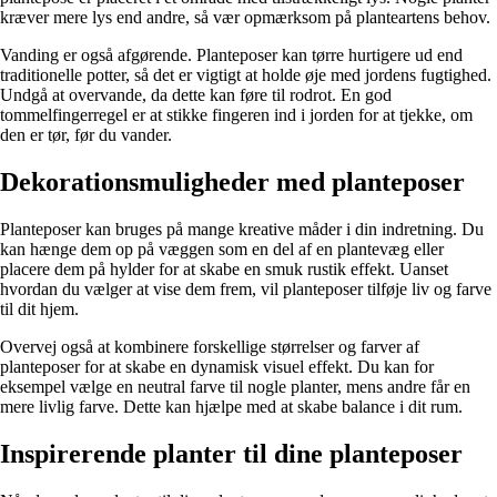
kræver mere lys end andre, så vær opmærksom på planteartens behov.
Vanding er også afgørende. Planteposer kan tørre hurtigere ud end
traditionelle potter, så det er vigtigt at holde øje med jordens fugtighed.
Undgå at overvande, da dette kan føre til rodrot. En god
tommelfingerregel er at stikke fingeren ind i jorden for at tjekke, om
den er tør, før du vander.
Dekorationsmuligheder med planteposer
Planteposer kan bruges på mange kreative måder i din indretning. Du
kan hænge dem op på væggen som en del af en plantevæg eller
placere dem på hylder for at skabe en smuk rustik effekt. Uanset
hvordan du vælger at vise dem frem, vil planteposer tilføje liv og farve
til dit hjem.
Overvej også at kombinere forskellige størrelser og farver af
planteposer for at skabe en dynamisk visuel effekt. Du kan for
eksempel vælge en neutral farve til nogle planter, mens andre får en
mere livlig farve. Dette kan hjælpe med at skabe balance i dit rum.
Inspirerende planter til dine planteposer