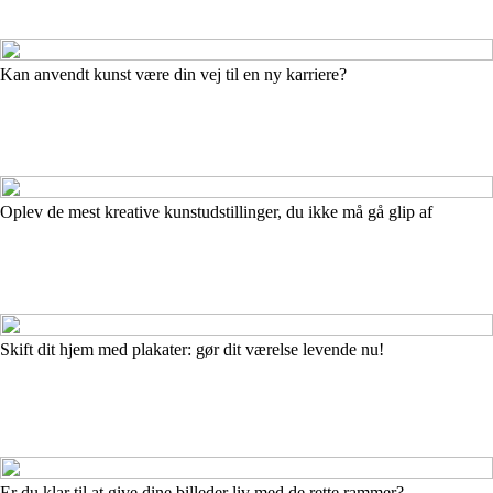
Kan anvendt kunst være din vej til en ny karriere?
Oplev de mest kreative kunstudstillinger, du ikke må gå glip af
Skift dit hjem med plakater: gør dit værelse levende nu!
Er du klar til at give dine billeder liv med de rette rammer?