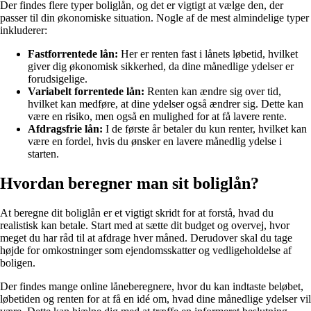
Der findes flere typer boliglån, og det er vigtigt at vælge den, der
passer til din økonomiske situation. Nogle af de mest almindelige typer
inkluderer:
Fastforrentede lån:
Her er renten fast i lånets løbetid, hvilket
giver dig økonomisk sikkerhed, da dine månedlige ydelser er
forudsigelige.
Variabelt forrentede lån:
Renten kan ændre sig over tid,
hvilket kan medføre, at dine ydelser også ændrer sig. Dette kan
være en risiko, men også en mulighed for at få lavere rente.
Afdragsfrie lån:
I de første år betaler du kun renter, hvilket kan
være en fordel, hvis du ønsker en lavere månedlig ydelse i
starten.
Hvordan beregner man sit boliglån?
At beregne dit boliglån er et vigtigt skridt for at forstå, hvad du
realistisk kan betale. Start med at sætte dit budget og overvej, hvor
meget du har råd til at afdrage hver måned. Derudover skal du tage
højde for omkostninger som ejendomsskatter og vedligeholdelse af
boligen.
Der findes mange online låneberegnere, hvor du kan indtaste beløbet,
løbetiden og renten for at få en idé om, hvad dine månedlige ydelser vil