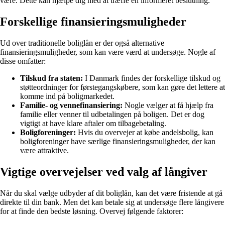
være. Dette kan hjælpe dig med at træffe en informeret beslutning.
Forskellige finansieringsmuligheder
Ud over traditionelle boliglån er der også alternative
finansieringsmuligheder, som kan være værd at undersøge. Nogle af
disse omfatter:
Tilskud fra staten:
I Danmark findes der forskellige tilskud og
støtteordninger for førstegangskøbere, som kan gøre det lettere at
komme ind på boligmarkedet.
Familie- og vennefinansiering:
Nogle vælger at få hjælp fra
familie eller venner til udbetalingen på boligen. Det er dog
vigtigt at have klare aftaler om tilbagebetaling.
Boligforeninger:
Hvis du overvejer at købe andelsbolig, kan
boligforeninger have særlige finansieringsmuligheder, der kan
være attraktive.
Vigtige overvejelser ved valg af långiver
Når du skal vælge udbyder af dit boliglån, kan det være fristende at gå
direkte til din bank. Men det kan betale sig at undersøge flere långivere
for at finde den bedste løsning. Overvej følgende faktorer: