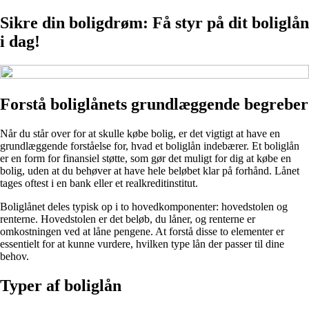
Sikre din boligdrøm: Få styr på dit boliglån
i dag!
Forstå boliglånets grundlæggende begreber
Når du står over for at skulle købe bolig, er det vigtigt at have en
grundlæggende forståelse for, hvad et boliglån indebærer. Et boliglån
er en form for finansiel støtte, som gør det muligt for dig at købe en
bolig, uden at du behøver at have hele beløbet klar på forhånd. Lånet
tages oftest i en bank eller et realkreditinstitut.
Boliglånet deles typisk op i to hovedkomponenter: hovedstolen og
renterne. Hovedstolen er det beløb, du låner, og renterne er
omkostningen ved at låne pengene. At forstå disse to elementer er
essentielt for at kunne vurdere, hvilken type lån der passer til dine
behov.
Typer af boliglån