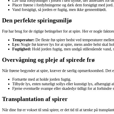
Lav små fordybninger i jorden i den dybde, der anbefales for de
Placer frøene i fordybningerne og dæk dem forsigtigt med jord.
Vand forsigtigt, så jorden er fugtig, men ikke gennemblødt.
Den perfekte spiringsmiljø
Frø har brug for de rigtige betingelser for at spire. Her er nogle faktor
Temperatur:
De fleste frø spirer bedst ved temperaturer melle
Lys:
Nogle frø kræver lys for at spire, mens andre helst skal h
Fugtighed:
Hold jorden fugtig, men undgå stillestående vand, s
Overvågning og pleje af spirede frø
Når frøene begynder at spire, kræver de særlig opmærksomhed. Det er 
Fortsætte med at holde jorden fugtig.
Tilbyde lys, enten naturligt sollys eller kunstigt lys, afhængigt 
Fjerne eventuelle svampe eller skadedyr tidligt for at forhindre 
Transplantation af spirer
Når dine frø er vokset til små spirer, er det tid til at tænke på transplan