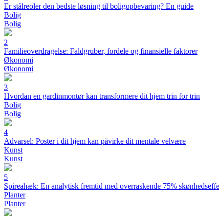
Er stålreoler den bedste løsning til boligopbevaring? En guide
Bolig
Bolig
2
Familieoverdragelse: Faldgruber, fordele og finansielle faktorer
Økonomi
Økonomi
3
Hvordan en gardinmontør kan transformere dit hjem trin for trin
Bolig
Bolig
4
Advarsel: Poster i dit hjem kan påvirke dit mentale velvære
Kunst
Kunst
5
Spireahæk: En analytisk fremtid med overraskende 75% skønhedseffe
Planter
Planter