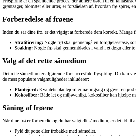
Frøspiring er en spændende proces, der åbnere døren til en fantastisk v
grøntsager, blomster eller urter, er forståelsen af, hvordan frø spirer
Forberedelse af frøene
Inden du sår dine frø, er det vigtigt at forberede dem korrekt. Mange f
Stratificering:
Nogle frø skal gennemgå en fordøjelsesfase, som 
Soaking:
Nogle frø skal gennemblødes i vand i et døgn eller to 
Valg af det rette såmedium
Det rette såmedium er afgørende for succesfuld frøspiring. Du kan vælge
de mest populære valgmuligheder inkluderer:
Plantejord:
Kvalitets plantejord er næringsrig og giver en god
Kokosfiber:
Både let og miljøvenligt, kokosfiber kan hjælpe m
Såning af frøene
Når dine frø er forberedte og du har valgt dit såmedium, er det tid til at
Fyld dit potte eller frøbakke med såmediet.