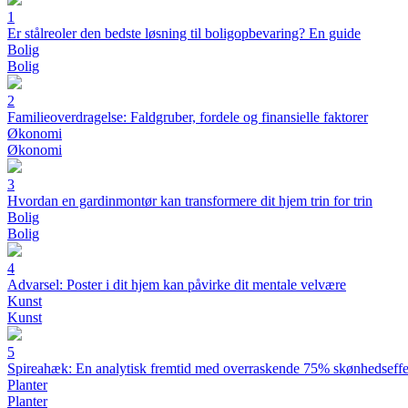
1
Er stålreoler den bedste løsning til boligopbevaring? En guide
Bolig
Bolig
2
Familieoverdragelse: Faldgruber, fordele og finansielle faktorer
Økonomi
Økonomi
3
Hvordan en gardinmontør kan transformere dit hjem trin for trin
Bolig
Bolig
4
Advarsel: Poster i dit hjem kan påvirke dit mentale velvære
Kunst
Kunst
5
Spireahæk: En analytisk fremtid med overraskende 75% skønhedseffe
Planter
Planter