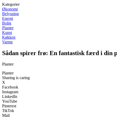
Kategorier
Økonomi
Belysning
Energi
Bolig
Planter
Kunst
Køkken
Varme
Sådan spirer frø: En fantastisk færd i din 
Planter
Planter
Sharing is caring
X
Facebook
Instagram
LinkedIn
YouTube
Pinterest
TikTok
Mail