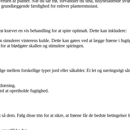
erden af planter. Når du sår frø, forvandler du små, tilsyneladende livlø
, en grundlæggende færdighed for enhver planteentusiast.
rø kræver en vis behandling for at spire optimalt. Dette kan inkludere:
simulerer vinterens kulde. Dette kan gøres ved at lægge frøene i fugtig 
for at blødgøre skallen og stimulere spiringen.
 mellem forskellige typer jord eller såkabler. Et let og næringsrigt såme
 dræning.
ed at opretholde fugtighed.
 så dem. Følg disse trin for at sikre, at frøene får de bedste betingelser 