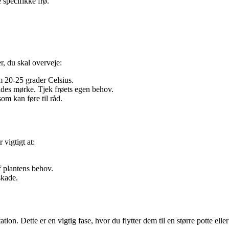
 specifikke frø.
er, du skal overveje:
m 20-25 grader Celsius.
oldes mørke. Tjek frøets egen behov.
om kan føre til råd.
vigtigt at:
af plantens behov.
skade.
tation. Dette er en vigtig fase, hvor du flytter dem til en større potte elle