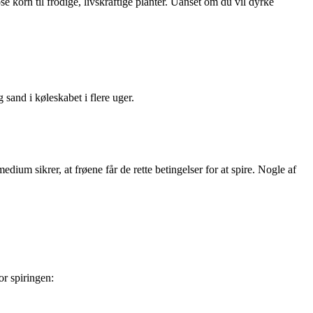
se korn til frodige, livskraftige planter. Uanset om du vil dyrke
sand i køleskabet i flere uger.
dium sikrer, at frøene får de rette betingelser for at spire. Nogle af
for spiringen: