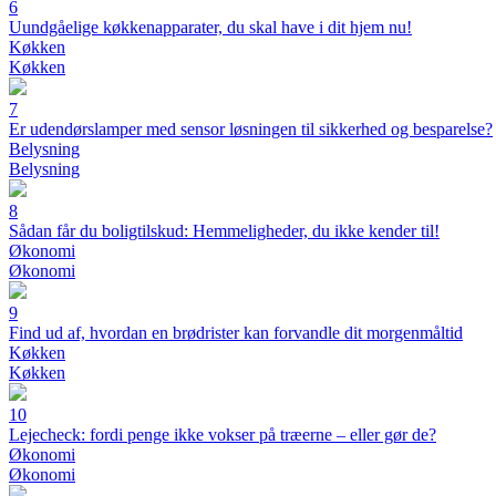
6
Uundgåelige køkkenapparater, du skal have i dit hjem nu!
Køkken
Køkken
7
Er udendørslamper med sensor løsningen til sikkerhed og besparelse?
Belysning
Belysning
8
Sådan får du boligtilskud: Hemmeligheder, du ikke kender til!
Økonomi
Økonomi
9
Find ud af, hvordan en brødrister kan forvandle dit morgenmåltid
Køkken
Køkken
10
Lejecheck: fordi penge ikke vokser på træerne – eller gør de?
Økonomi
Økonomi