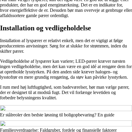
produkter, der har en god energimærkning. Det er en indikator for,
hvor energieffektive de er. Desuden bør man overveje at genbruge eller
affaldssortere gamle pærer ordentligt.
Installation og vedligeholdelse
Installation af lyspærer er relativt enkelt, men det er vigtigt at følge
producentens anvisninger. Sørg for at slukke for strømmen, inden du
skifter pærer.
Vedligeholdelse af lyspærer kan variere; LED-pærer kræver næsten
ingen vedligeholdelse, men det kan være en god idé at rengøre dem for
at opretholde lysstyrken. På den anden side kræver halogen- og
lysstofrør en mere grundig rengøring, da støv kan påvirke lysstyrken.
I rum med høj luftfugtighed, som badeværelser, bør man vælge pærer,
der er designet til at modstå fugt. Det vil forlænge levetiden og
forbedre belysningens kvalitet.
Er stålreoler den bedste løsning til boligopbevaring? En guide
Familieoverdragelse: Faldgruber, fordele og finansielle faktorer