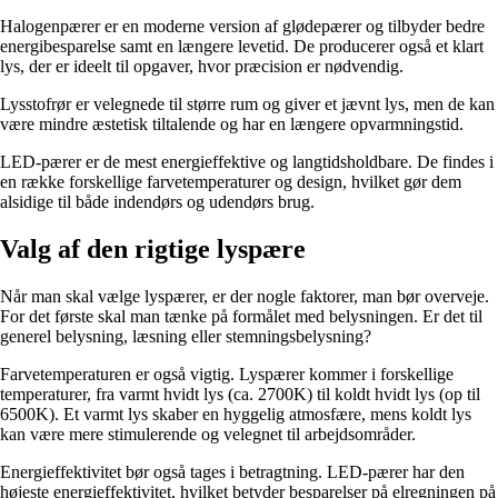
Halogenpærer er en moderne version af glødepærer og tilbyder bedre
energibesparelse samt en længere levetid. De producerer også et klart
lys, der er ideelt til opgaver, hvor præcision er nødvendig.
Lysstofrør er velegnede til større rum og giver et jævnt lys, men de kan
være mindre æstetisk tiltalende og har en længere opvarmningstid.
LED-pærer er de mest energieffektive og langtidsholdbare. De findes i
en række forskellige farvetemperaturer og design, hvilket gør dem
alsidige til både indendørs og udendørs brug.
Valg af den rigtige lyspære
Når man skal vælge lyspærer, er der nogle faktorer, man bør overveje.
For det første skal man tænke på formålet med belysningen. Er det til
generel belysning, læsning eller stemningsbelysning?
Farvetemperaturen er også vigtig. Lyspærer kommer i forskellige
temperaturer, fra varmt hvidt lys (ca. 2700K) til koldt hvidt lys (op til
6500K). Et varmt lys skaber en hyggelig atmosfære, mens koldt lys
kan være mere stimulerende og velegnet til arbejdsområder.
Energieffektivitet bør også tages i betragtning. LED-pærer har den
højeste energieffektivitet, hvilket betyder besparelser på elregningen på