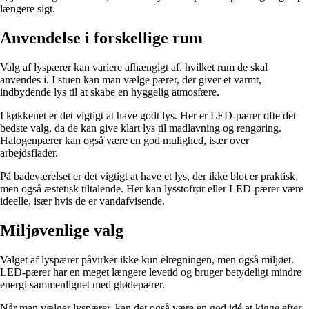
længere sigt.
Anvendelse i forskellige rum
Valg af lyspærer kan variere afhængigt af, hvilket rum de skal
anvendes i. I stuen kan man vælge pærer, der giver et varmt,
indbydende lys til at skabe en hyggelig atmosfære.
I køkkenet er det vigtigt at have godt lys. Her er LED-pærer ofte det
bedste valg, da de kan give klart lys til madlavning og rengøring.
Halogenpærer kan også være en god mulighed, især over
arbejdsflader.
På badeværelset er det vigtigt at have et lys, der ikke blot er praktisk,
men også æstetisk tiltalende. Her kan lysstofrør eller LED-pærer være
ideelle, især hvis de er vandafvisende.
Miljøvenlige valg
Valget af lyspærer påvirker ikke kun elregningen, men også miljøet.
LED-pærer har en meget længere levetid og bruger betydeligt mindre
energi sammenlignet med glødepærer.
Når man vælger lyspærer, kan det også være en god idé at kigge efter