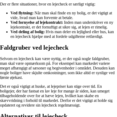
Der er flere situationer, hvor en lejecheck er særligt vigtig:
Ved flytning:
Når man skal finde en ny bolig, er det vigtigt at
vide, hvad man kan forvente at betale.
Ved fornyelse af lejekontrakt:
Inden man underskriver en ny
lejekontrakt, er det fornuftigt at sikre sig, at lejen er rimelig.
Ved deling af bolig:
Hvis man deler en lejlighed eller hus, kan
en lejecheck hjælpe med at fordele udgifterne retfærdigt.
Faldgruber ved lejecheck
Selvom en lejecheck kan være nyttig, er der også nogle faldgruber,
man skal være opmærksom på. For eksempel kan markedet variere
meget afhængigt af sæsoner og begivenheder i området. Desuden kan
nogle boliger have skjulte omkostninger, som ikke altid er synlige ved
første øjekast.
Det er også vigtigt at huske, at lejepriser kan stige over tid. En
boligejer, der har fastsat en lav leje for mange år siden, kan umeget
tilbageholdende over for at hæve lejen, hvilket kan skabe en
skævvridning i forhold til markedet. Derfor er det vigtigt at holde sig
opdateret og revidere sin lejecheck regelmæssigt.
Alternativer til lejecheck