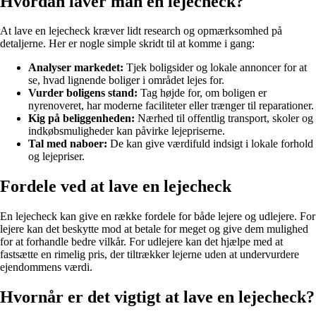
Hvordan laver man en lejecheck?
At lave en lejecheck kræver lidt research og opmærksomhed på
detaljerne. Her er nogle simple skridt til at komme i gang:
Analyser markedet:
Tjek boligsider og lokale annoncer for at
se, hvad lignende boliger i området lejes for.
Vurder boligens stand:
Tag højde for, om boligen er
nyrenoveret, har moderne faciliteter eller trænger til reparationer.
Kig på beliggenheden:
Nærhed til offentlig transport, skoler og
indkøbsmuligheder kan påvirke lejepriserne.
Tal med naboer:
De kan give værdifuld indsigt i lokale forhold
og lejepriser.
Fordele ved at lave en lejecheck
En lejecheck kan give en række fordele for både lejere og udlejere. For
lejere kan det beskytte mod at betale for meget og give dem mulighed
for at forhandle bedre vilkår. For udlejere kan det hjælpe med at
fastsætte en rimelig pris, der tiltrækker lejerne uden at undervurdere
ejendommens værdi.
Hvornår er det vigtigt at lave en lejecheck?