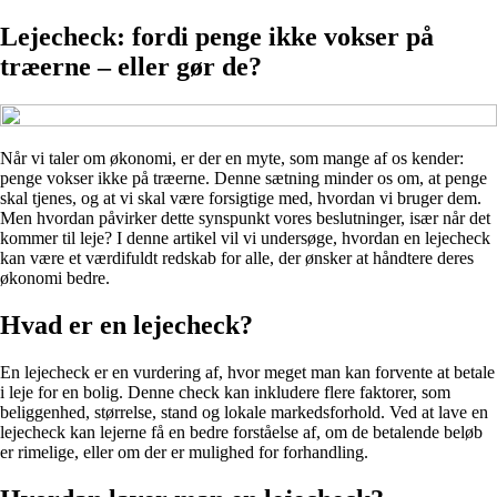
Lejecheck: fordi penge ikke vokser på
træerne – eller gør de?
Når vi taler om økonomi, er der en myte, som mange af os kender:
penge vokser ikke på træerne. Denne sætning minder os om, at penge
skal tjenes, og at vi skal være forsigtige med, hvordan vi bruger dem.
Men hvordan påvirker dette synspunkt vores beslutninger, især når det
kommer til leje? I denne artikel vil vi undersøge, hvordan en lejecheck
kan være et værdifuldt redskab for alle, der ønsker at håndtere deres
økonomi bedre.
Hvad er en lejecheck?
En lejecheck er en vurdering af, hvor meget man kan forvente at betale
i leje for en bolig. Denne check kan inkludere flere faktorer, som
beliggenhed, størrelse, stand og lokale markedsforhold. Ved at lave en
lejecheck kan lejerne få en bedre forståelse af, om de betalende beløb
er rimelige, eller om der er mulighed for forhandling.