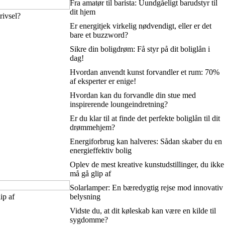
Fra amatør til barista: Uundgåeligt barudstyr til
dit hjem
rivsel?
Er energitjek virkelig nødvendigt, eller er det
bare et buzzword?
Sikre din boligdrøm: Få styr på dit boliglån i
dag!
Hvordan anvendt kunst forvandler et rum: 70%
af eksperter er enige!
Hvordan kan du forvandle din stue med
inspirerende loungeindretning?
Er du klar til at finde det perfekte boliglån til dit
drømmehjem?
Energiforbrug kan halveres: Sådan skaber du en
energieffektiv bolig
Oplev de mest kreative kunstudstillinger, du ikke
må gå glip af
Solarlamper: En bæredygtig rejse mod innovativ
ip af
belysning
Vidste du, at dit køleskab kan være en kilde til
sygdomme?