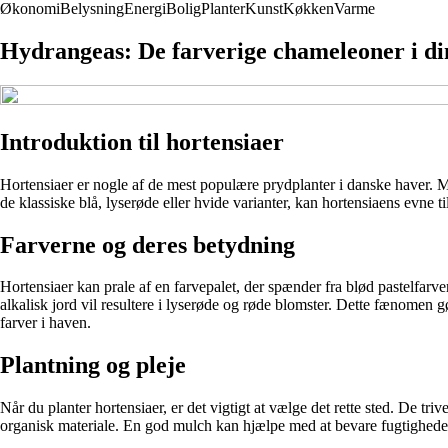
Økonomi
Belysning
Energi
Bolig
Planter
Kunst
Køkken
Varme
Hydrangeas: De farverige chameleoner i di
Introduktion til hortensiaer
Hortensiaer er nogle af de mest populære prydplanter i danske haver. M
de klassiske blå, lyserøde eller hvide varianter, kan hortensiaens evne 
Farverne og deres betydning
Hortensiaer kan prale af en farvepalet, der spænder fra blød pastelfarv
alkalisk jord vil resultere i lyserøde og røde blomster. Dette fænomen 
farver i haven.
Plantning og pleje
Når du planter hortensiaer, er det vigtigt at vælge det rette sted. De t
organisk materiale. En god mulch kan hjælpe med at bevare fugtighed