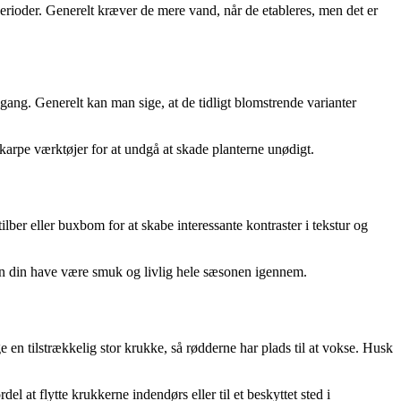
perioder. Generelt kræver de mere vand, når de etableres, men det er
lgang. Generelt kan man sige, at de tidligt blomstrende varianter
karpe værktøjer for at undgå at skade planterne unødigt.
er eller buxbom for at skabe interessante kontraster i tekstur og
kan din have være smuk og livlig hele sæsonen igennem.
ge en tilstrækkelig stor krukke, så rødderne har plads til at vokse. Husk
l at flytte krukkerne indendørs eller til et beskyttet sted i