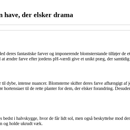
n have, der elsker drama
ed deres fantastiske farver og imponerende blomsterstande tilføjer de e
til at ændre farve efter jordens pH-værdi give et unikt præg, der samtidi
er til dybe, intense nuancer. Blomsterne skifter deres farve afhængigt a
gør hortensiaer til de rette planter for dem, der elsker forandring. Des
rives bedst i halvskygge, hvor de får lidt sol, men også beskyttelse mod 
en og holde ukrudt væk.