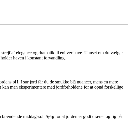
t strejf af elegance og dramatik til enhver have. Uanset om du vælger
g holder haven i konstant forvandling.
f jordens pH. I sur jord får du de smukke blå nuancer, mens en mere
uden kan man eksperimentere med jordforholdene for at opnå forskellige
den brændende middagssol. Sørg for at jorden er godt drænet og rig på