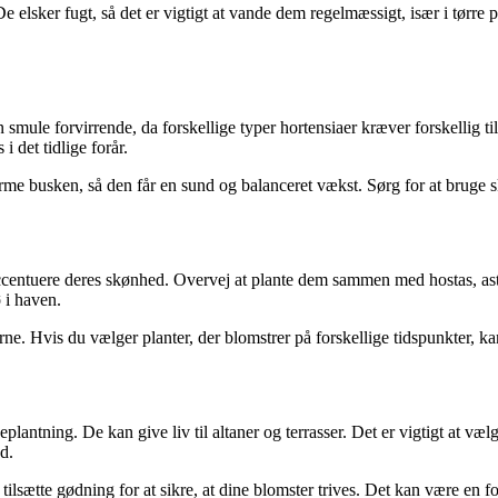
 elsker fugt, så det er vigtigt at vande dem regelmæssigt, især i tørre 
 smule forvirrende, da forskellige typer hortensiaer kræver forskellig ti
 det tidlige forår.
rme busken, så den får en sund og balanceret vækst. Sørg for at bruge s
entuere deres skønhed. Overvej at plante dem sammen med hostas, astilb
 i haven.
rne. Hvis du vælger planter, der blomstrer på forskellige tidspunkter, 
plantning. De kan give liv til altaner og terrasser. Det er vigtigt at væl
d.
ætte gødning for at sikre, at dine blomster trives. Det kan være en forde