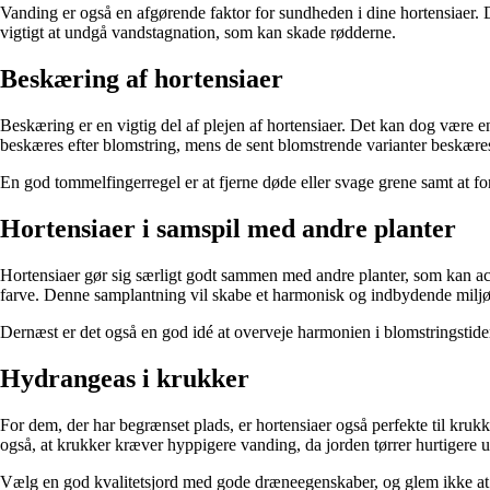
Vanding er også en afgørende faktor for sundheden i dine hortensiaer. De
vigtigt at undgå vandstagnation, som kan skade rødderne.
Beskæring af hortensiaer
Beskæring er en vigtig del af plejen af hortensiaer. Det kan dog være en
beskæres efter blomstring, mens de sent blomstrende varianter beskæres i
En god tommelfingerregel er at fjerne døde eller svage grene samt at fo
Hortensiaer i samspil med andre planter
Hortensiaer gør sig særligt godt sammen med andre planter, som kan acc
farve. Denne samplantning vil skabe et harmonisk og indbydende miljø
Dernæst er det også en god idé at overveje harmonien i blomstringstide
Hydrangeas i krukker
For dem, der har begrænset plads, er hortensiaer også perfekte til krukke
også, at krukker kræver hyppigere vanding, da jorden tørrer hurtigere u
Vælg en god kvalitetsjord med gode dræneegenskaber, og glem ikke at tils