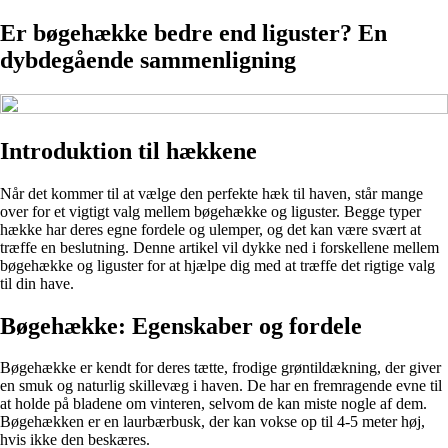
Er bøgehække bedre end liguster? En
dybdegående sammenligning
Introduktion til hækkene
Når det kommer til at vælge den perfekte hæk til haven, står mange
over for et vigtigt valg mellem bøgehække og liguster. Begge typer
hække har deres egne fordele og ulemper, og det kan være svært at
træffe en beslutning. Denne artikel vil dykke ned i forskellene mellem
bøgehække og liguster for at hjælpe dig med at træffe det rigtige valg
til din have.
Bøgehække: Egenskaber og fordele
Bøgehække er kendt for deres tætte, frodige grøntildækning, der giver
en smuk og naturlig skillevæg i haven. De har en fremragende evne til
at holde på bladene om vinteren, selvom de kan miste nogle af dem.
Bøgehækken er en laurbærbusk, der kan vokse op til 4-5 meter høj,
hvis ikke den beskæres.