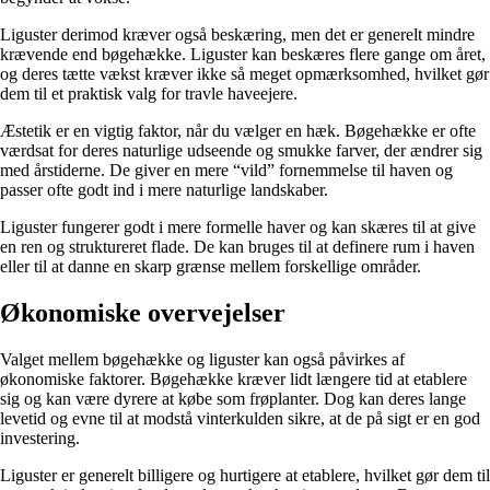
Liguster derimod kræver også beskæring, men det er generelt mindre
krævende end bøgehække. Liguster kan beskæres flere gange om året,
og deres tætte vækst kræver ikke så meget opmærksomhed, hvilket gør
dem til et praktisk valg for travle haveejere.
Æstetik er en vigtig faktor, når du vælger en hæk. Bøgehække er ofte
værdsat for deres naturlige udseende og smukke farver, der ændrer sig
med årstiderne. De giver en mere “vild” fornemmelse til haven og
passer ofte godt ind i mere naturlige landskaber.
Liguster fungerer godt i mere formelle haver og kan skæres til at give
en ren og struktureret flade. De kan bruges til at definere rum i haven
eller til at danne en skarp grænse mellem forskellige områder.
Økonomiske overvejelser
Valget mellem bøgehække og liguster kan også påvirkes af
økonomiske faktorer. Bøgehække kræver lidt længere tid at etablere
sig og kan være dyrere at købe som frøplanter. Dog kan deres lange
levetid og evne til at modstå vinterkulden sikre, at de på sigt er en god
investering.
Liguster er generelt billigere og hurtigere at etablere, hvilket gør dem til