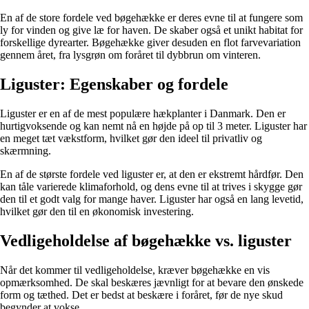
En af de store fordele ved bøgehække er deres evne til at fungere som
ly for vinden og give læ for haven. De skaber også et unikt habitat for
forskellige dyrearter. Bøgehække giver desuden en flot farvevariation
gennem året, fra lysgrøn om foråret til dybbrun om vinteren.
Liguster: Egenskaber og fordele
Liguster er en af de mest populære hækplanter i Danmark. Den er
hurtigvoksende og kan nemt nå en højde på op til 3 meter. Liguster har
en meget tæt vækstform, hvilket gør den ideel til privatliv og
skærmning.
En af de største fordele ved liguster er, at den er ekstremt hårdfør. Den
kan tåle varierede klimaforhold, og dens evne til at trives i skygge gør
den til et godt valg for mange haver. Liguster har også en lang levetid,
hvilket gør den til en økonomisk investering.
Vedligeholdelse af bøgehække vs. liguster
Når det kommer til vedligeholdelse, kræver bøgehække en vis
opmærksomhed. De skal beskæres jævnligt for at bevare den ønskede
form og tæthed. Det er bedst at beskære i foråret, før de nye skud
begynder at vokse.