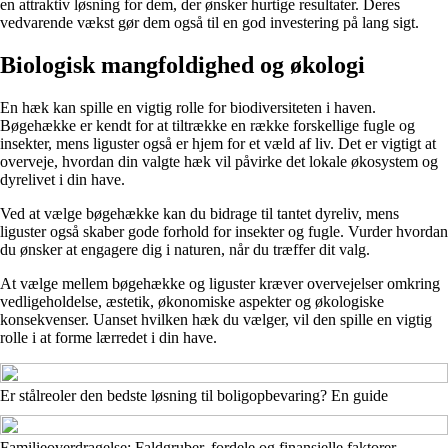
en attraktiv løsning for dem, der ønsker hurtige resultater. Deres
vedvarende vækst gør dem også til en god investering på lang sigt.
Biologisk mangfoldighed og økologi
En hæk kan spille en vigtig rolle for biodiversiteten i haven.
Bøgehække er kendt for at tiltrække en række forskellige fugle og
insekter, mens liguster også er hjem for et væld af liv. Det er vigtigt at
overveje, hvordan din valgte hæk vil påvirke det lokale økosystem og
dyrelivet i din have.
Ved at vælge bøgehække kan du bidrage til tantet dyreliv, mens
liguster også skaber gode forhold for insekter og fugle. Vurder hvordan
du ønsker at engagere dig i naturen, når du træffer dit valg.
At vælge mellem bøgehække og liguster kræver overvejelser omkring
vedligeholdelse, æstetik, økonomiske aspekter og økologiske
konsekvenser. Uanset hvilken hæk du vælger, vil den spille en vigtig
rolle i at forme lærredet i din have.
Er stålreoler den bedste løsning til boligopbevaring? En guide
Familieoverdragelse: Faldgruber, fordele og finansielle faktorer